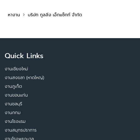
หางาน
บริษัท ทูลลิ่ง เอ็กแซ็กท์ จำกัด
Quick Links
งานเชียงใหม่
งานสงขลา (หาดใหญ่)
งานภูเก็ต
งานขอนแก่น
งานชลบุรี
งานกทม
งานโรงแรม
งานสมุทรปราการ
งานโรงพยาบาล