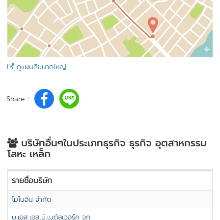
ดูแผนที่ขนาดใหญ่
Share :
บริษัทอื่นๆในประเภทธุรกิจ ธุรกิจ อุตสาหกรรม
โลหะ เหล็ก
รายชื่อบริษัท
โมโนอิน จำกัด
บ.เอส.เอส.บี.เมตัลเวอร์ค จก.