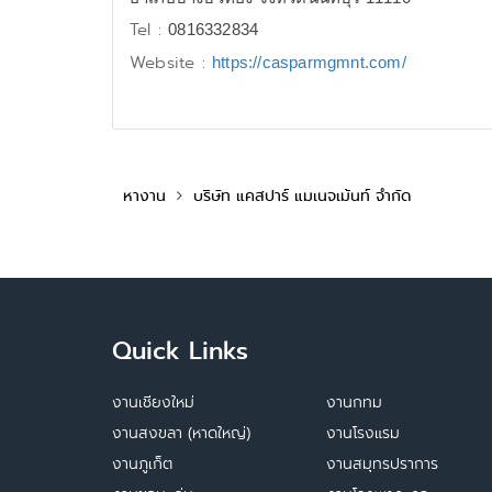
Tel :
0816332834
Website :
https://casparmgmnt.com/
หางาน
บริษัท แคสปาร์ แมเนจเม้นท์ จำกัด
Quick Links
งานเชียงใหม่
งานกทม
งานสงขลา (หาดใหญ่)
งานโรงแรม
งานภูเก็ต
งานสมุทรปราการ