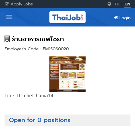
Apply Jobs
TH
|
EN
Home
Login
Login
Register
ร้านอาหารเชฟไชยา
Employer's Code : EM15060020
For Employers
Line ID : chefchaiya14
Open for 0 positions