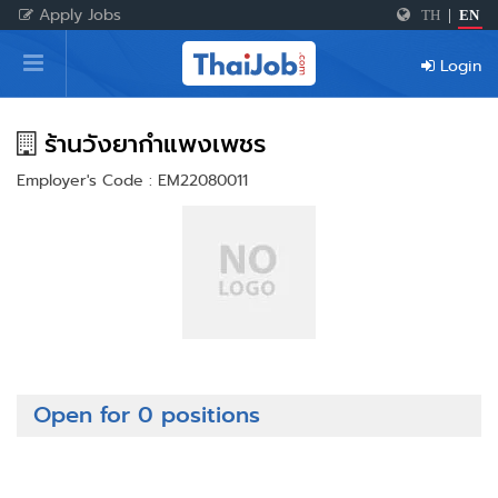
Apply Jobs
TH
|
EN
Home
Login
Login
Register
ร้านวังยากำแพงเพชร
Employer's Code : EM22080011
For Employers
Open for 0 positions