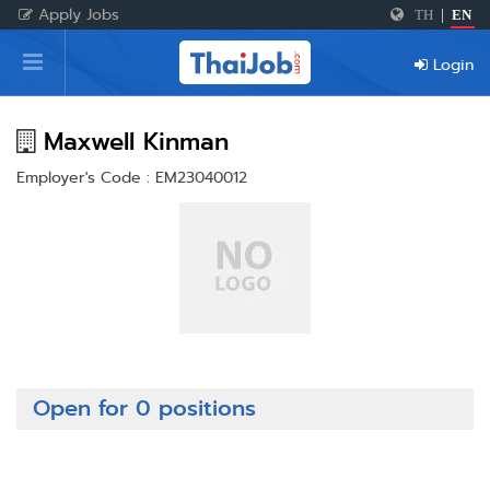
Apply Jobs
TH
|
EN
Home
Login
Login
Register
Maxwell Kinman
Employer's Code : EM23040012
For Employers
Open for 0 positions