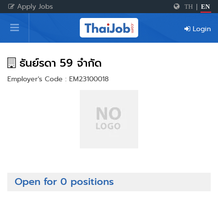
Apply Jobs
TH
|
EN
Home
Login
Login
Register
ธันย์รดา 59 จำกัด
Employer's Code : EM23100018
For Employers
Open for 0 positions