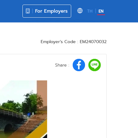
For Employers
TH
EN
Employer's Code : EM24070032
Share :