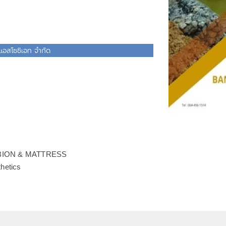
 แอสโซซิเอท จำกัด
GABION & MATTRESS
hetics