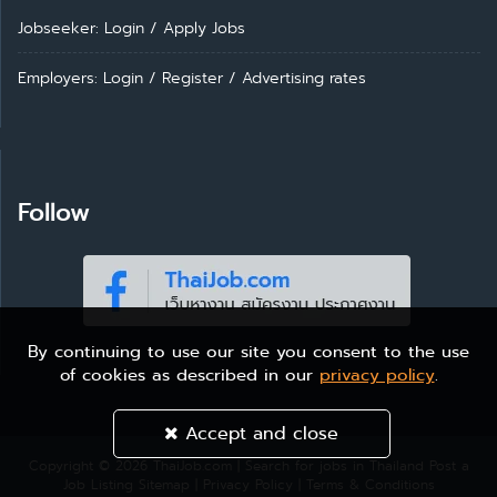
Jobseeker: Login
/
Apply Jobs
Employers: Login
/
Register
/
Advertising rates
Follow
By continuing to use our site you consent to the use
of cookies as described in our
privacy policy
.
Accept and close
Copyright © 2026
ThaiJob.com | Search for jobs in Thailand
Post a
Job Listing
Sitemap
|
Privacy Policy
|
Terms & Conditions