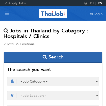
Apply Jobs
TH
|
EN
Home
Login
Login
Register
Jobs in Thailand by Category :
Hospitals / Clinics
Total 25 Positions
For Employers
Search
The search you want