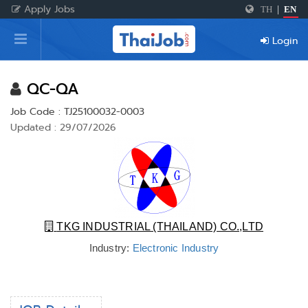
Apply Jobs
TH
|
EN
Home
Login
Login
Register
QC-QA
Job Code : TJ25100032-0003
Updated : 29/07/2026
For Employers
TKG INDUSTRIAL (THAILAND) CO.,LTD
Industry:
Electronic Industry