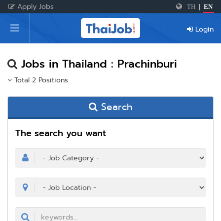
Apply Jobs
TH
|
EN
Home
Login
Login
Register
Jobs in Thailand : Prachinburi
Total 2 Positions
For Employers
Search
The search you want