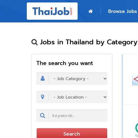
Home
Browse Jobs
Login
Register
Jobs in Thailand by Category 
The search you want
For Employers
Search