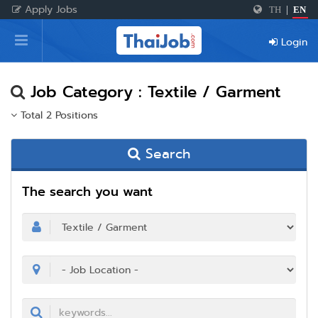
Apply Jobs
TH
|
EN
Home
Login
Login
Register
Job Category : Textile / Garment
Total 2 Positions
For Employers
Search
The search you want