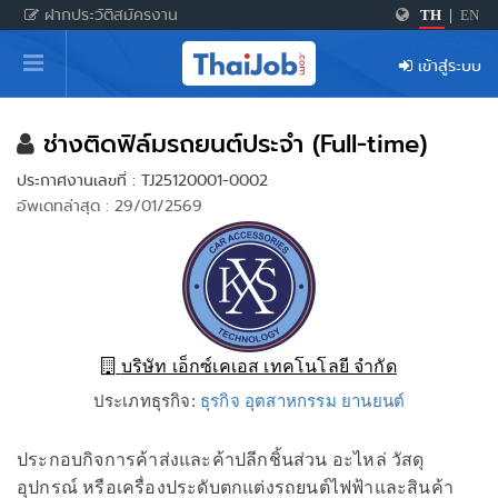
ฝากประวัติสมัครงาน
TH
|
EN
หน้าหลัก
เข้าสู่ระบบ
ผู้สมัครงาน: เข้าสู่ระบบ
ฝากประวัติสมัครงาน
ช่างติดฟิล์มรถยนต์ประจำ (Full-time)
ประกาศงานเลขที่ : TJ25120001-0002
เกร็ดความรู้
อัพเดทล่าสุด : 29/01/2569
สำหรับผู้ประกอบการ
บริษัท เอ็กซ์เคเอส เทคโนโลยี จำกัด
ประเภทธุรกิจ:
ธุรกิจ อุตสาหกรรม ยานยนต์
ประกอบกิจการค้าส่งและค้าปลีกชิ้นส่วน อะไหล่ วัสดุ
อุปกรณ์ หรือเครื่องประดับตกแต่งรถยนต์ไฟฟ้าและสินค้า