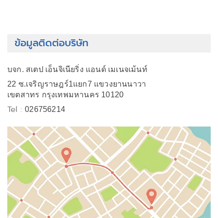
ข้อมูลติดต่อบริษัท
บจก. สเตป เอ็นจิเนียริ่ง แอนด์ เมเนจเม้นท์
22 ซ.เจริญราษฎร์1แยก7 แขวงยานนาวา
เขตสาทร กรุงเทพมหานคร 10120
Tel :
026756214