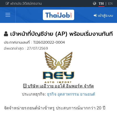
ฝากประวัติสมัครงาน
TH
|
EN
หน้าหลัก
เข้าสู่ระบบ
ผู้สมัครงาน: เข้าสู่ระบบ
ฝากประวัติสมัครงาน
เจ้าหน้าที่บัญชีจ่าย (AP) พร้อมเริ่มงานทันที
ประกาศงานเลขที่ : TJ26020022-0004
เกร็ดความรู้
อัพเดทล่าสุด : 27/07/2569
สำหรับผู้ประกอบการ
บริษัท เออีวาย ออโต้ อิมพอร์ท จำกัด
ประเภทธุรกิจ:
ธุรกิจ อุตสาหกรรม ยานยนต์
จัดจำหน่ายรถยนต์นำเข้าหรู ประสบการณ์มากกว่า 20 ปี