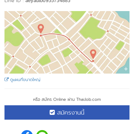
Line ID :
aeyauto0955754885
ดูแผนที่ขนาดใหญ่
หรือ สมัคร Online ผ่าน ThaiJob.com
สมัครงานนี้