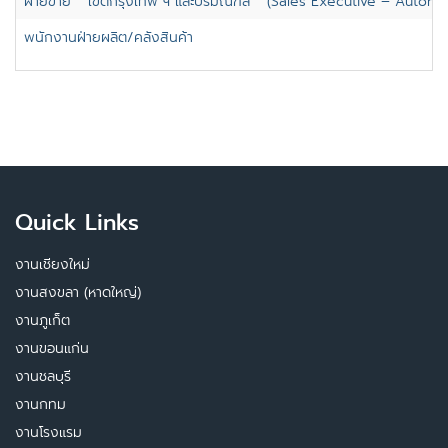
ฝ่ายขาย **เขตกรุงเทพ ฯ และปริมณฑล** (Sales Executive – Automot
พนักงานฝ่ายผลิต/คลังสินค้า
Quick Links
งานเชียงใหม่
งานสงขลา (หาดใหญ่)
งานภูเก็ต
งานขอนแก่น
งานชลบุรี
งานกทม
งานโรงแรม