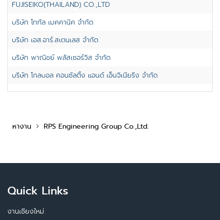
FUJISEIKO(THAILAND) CO.,LTD
บริษัท โททัล เมคคานิค จำกัด
บริษัท เอส.อาร์.สเตนเลส จำกัด
บริษัท พาณิชย์ พลัสเซอร์วิส จำกัด
บริษัท โกลบอล คอนซัลติ้ง แอนด์ เอ็นจิเนียริ่ง จำกัด
หางาน
RPS Engineering Group Co.,Ltd.
Quick Links
งานเชียงใหม่