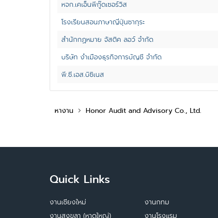
หจก.เคเอ็นพีกู๊ดเซอร์วิส
โรงเรียนสอนภาษาญี่ปุ่นซากุระ
สำนักกฏหมาย จัสติค ลอว์ จำกัด
บริษัท งำเมืองธุรกิจการบัญชี จำกัด
พี.ซี.เอส.บิซิเนส
หางาน
Honor Audit and Advisory Co., Ltd.
Quick Links
งานเชียงใหม่
งานกทม
งานสงขลา (หาดใหญ่)
งานโรงแรม