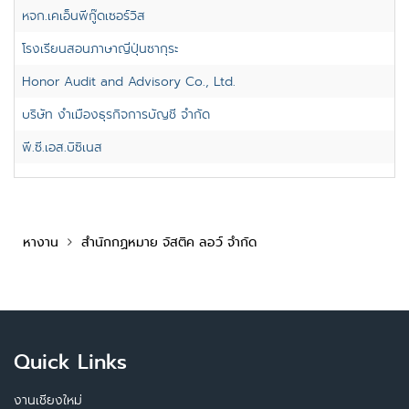
หจก.เคเอ็นพีกู๊ดเซอร์วิส
โรงเรียนสอนภาษาญี่ปุ่นซากุระ
Honor Audit and Advisory Co., Ltd.
บริษัท งำเมืองธุรกิจการบัญชี จำกัด
พี.ซี.เอส.บิซิเนส
หางาน
สำนักกฏหมาย จัสติค ลอว์ จำกัด
Quick Links
งานเชียงใหม่