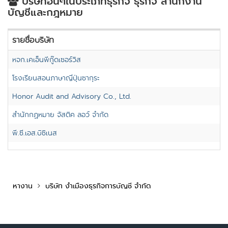
บริษัทอื่นๆในประเภทธุรกิจ ธุรกิจ สำนักงาน
บัญชีและกฎหมาย
รายชื่อบริษัท
หจก.เคเอ็นพีกู๊ดเซอร์วิส
โรงเรียนสอนภาษาญี่ปุ่นซากุระ
Honor Audit and Advisory Co., Ltd.
สำนักกฏหมาย จัสติค ลอว์ จำกัด
พี.ซี.เอส.บิซิเนส
หางาน
บริษัท งำเมืองธุรกิจการบัญชี จำกัด