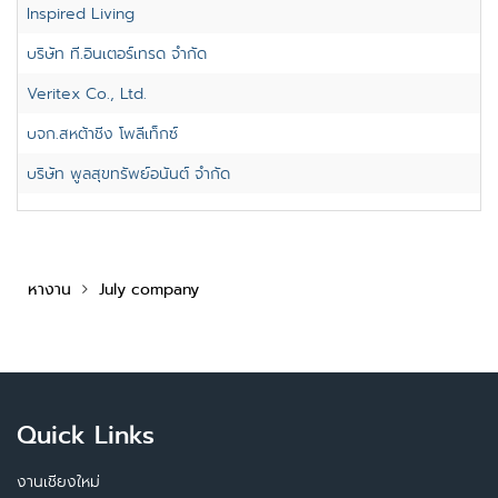
Inspired Living
บริษัท ที.อินเตอร์เทรด จำกัด
Veritex Co., Ltd.
บจก.สหต้าชิ่ง โพลีเท็กซ์
บริษัท พูลสุขทรัพย์อนันต์ จำกัด
หางาน
July company
Quick Links
งานเชียงใหม่