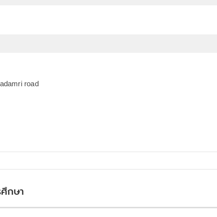
hadamri road
รศึกษา