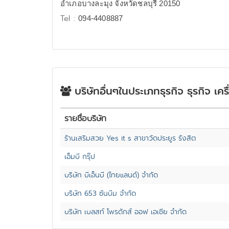
อำเภอบางละมุง จังหวัดชลบุรี 20150
Tel :
094-4408887
บริษัทอื่นๆในประเภทธุรกิจ ธุรกิจ เค
รายชื่อบริษัท
ร้านเสริมสวย Yes it s สาขาวัดประยูร รังสิต
เอ็มบี กรุ๊ป
บริษัท บีเอ็นบี (ไทยแลนด์) จำกัด
บริษัท 653 ซันบีม จำกัด
บริษัท เบลสท์ โพรดักส์ ออฟ เอเชีย จำกัด