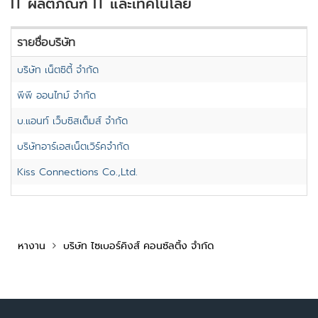
IT ผลิตภัณฑ์ IT และเทคโนโลยี
รายชื่อบริษัท
บริษัท เน็ตซิตี้ จำกัด
พีพี ออนไทม์ จำกัด
บ.แอนท์ เว็บซิสเต็มส์ จำกัด
บริษัทอาร์เอสเน็ตเวิร์คจำกัด
Kiss Connections Co.,Ltd.
หางาน
บริษัท ไซเบอร์คิงส์ คอนซัลติ้ง จำกัด