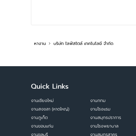
หางาน
บริษัท ไลฟ์สไตล์ เทคโนโลยี จำกัด
Quick Links
งานเชียงใหม่
งานกทม
งานสงขลา (หาดใหญ่)
งานโรงแรม
งานภูเก็ต
งานสมุทรปราการ
งานขอนแก่น
งานโรงพยาบาล
งานชลบุรี
งานสมุทรสาคร