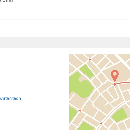
ี จำกัด
/Artanitech