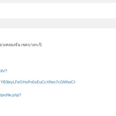
 แขวงคลองจั่น เขตบางกะปิ
th/?
IYB3biyLFeOHsPn0sEuCcHNm7vGMhoCl-
profile.php?