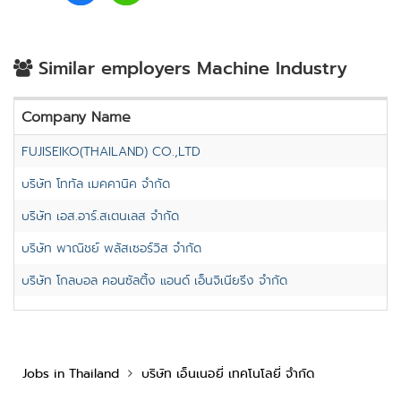
Similar employers Machine Industry
Company Name
FUJISEIKO(THAILAND) CO.,LTD
บริษัท โททัล เมคคานิค จำกัด
บริษัท เอส.อาร์.สเตนเลส จำกัด
บริษัท พาณิชย์ พลัสเซอร์วิส จำกัด
บริษัท โกลบอล คอนซัลติ้ง แอนด์ เอ็นจิเนียริ่ง จำกัด
Jobs in Thailand
บริษัท เอ็นเนอยี่ เทคโนโลยี่ จำกัด