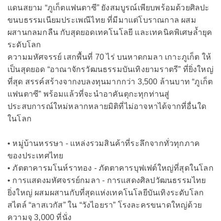
แดนสยาม “ภูเก็ตแฟนตาซี” ยังสมบูรณ์เพียบพร้อมด้วยศิลปะ
ขนบธรรมเนียมประเพณีไทย ที่มีมาแต่โบราณกาล ผสม
ผสานกลมกลืน กับสุดยอดเทคโนโลยี และเทคนิคพิเศษล้ำยุค
ระดับโลก
ความมหัศจรรย์ เสกพื้นที่ 70 ไร่ บนหาดกมลา เกาะภูเก็ต ให้
เป็นสุดยอด “อาณาจักรวัฒนธรรมบันเทิงยามราตรี” ที่ยิ่งใหญ่
ที่สุด สรรค์สร้างจากงบลงทุนมากกว่า 3,500 ล้านบาท “ภูเก็ต
แฟนตาซี” พร้อมแล้วที่จะนำอาคันตุกะทุกท่านสู่
ประสบการณ์ใหม่หลากหลายมิติที่ไม่อาจหาได้จากที่อื่นใด
ในโลก
• หมู่บ้านหรรษา - แหล่งรวมสินค้าที่ระลึกจากทั่วทุกภาค
ของประเทศไทย
• ภัตตาคารมโนห์ราทอง - ภัตตาคารบุฟเฟต์ใหญ่ที่สุดในโลก
• การแสดงมหัศจรรย์กมลา - การแสดงศิลปวัฒนธรรมไทย
ยิ่งใหญ่ ผสมผสานกับที่สุดแห่งเทคโนโลยีบันเทิงระดับโลก
สไตล์ “ลาสเวกัส” ใน “วังไอยรา” โรงละครขนาดใหญ่ด้วย
ความจุ 3,000 ที่นั่ง