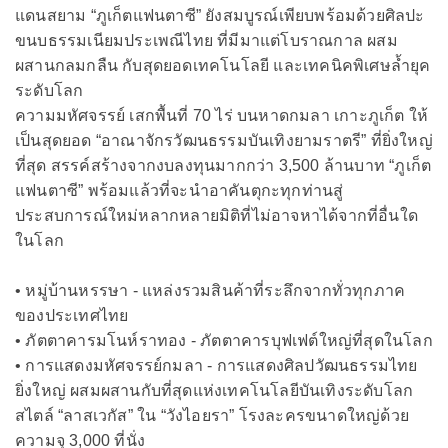
แดนสยาม “ภูเก็ตแฟนตาซี” ยังสมบูรณ์เพียบพร้อมด้วยศิลปะ
ขนบธรรมเนียมประเพณีไทย ที่มีมาแต่โบราณกาล ผสม
ผสานกลมกลืน กับสุดยอดเทคโนโลยี และเทคนิคพิเศษล้ำยุค
ระดับโลก
ความมหัศจรรย์ เสกพื้นที่ 70 ไร่ บนหาดกมลา เกาะภูเก็ต ให้
เป็นสุดยอด “อาณาจักรวัฒนธรรมบันเทิงยามราตรี” ที่ยิ่งใหญ่
ที่สุด สรรค์สร้างจากงบลงทุนมากกว่า 3,500 ล้านบาท “ภูเก็ต
แฟนตาซี” พร้อมแล้วที่จะนำอาคันตุกะทุกท่านสู่
ประสบการณ์ใหม่หลากหลายมิติที่ไม่อาจหาได้จากที่อื่นใด
ในโลก
• หมู่บ้านหรรษา - แหล่งรวมสินค้าที่ระลึกจากทั่วทุกภาค
ของประเทศไทย
• ภัตตาคารมโนห์ราทอง - ภัตตาคารบุฟเฟต์ใหญ่ที่สุดในโลก
• การแสดงมหัศจรรย์กมลา - การแสดงศิลปวัฒนธรรมไทย
ยิ่งใหญ่ ผสมผสานกับที่สุดแห่งเทคโนโลยีบันเทิงระดับโลก
สไตล์ “ลาสเวกัส” ใน “วังไอยรา” โรงละครขนาดใหญ่ด้วย
ความจุ 3,000 ที่นั่ง