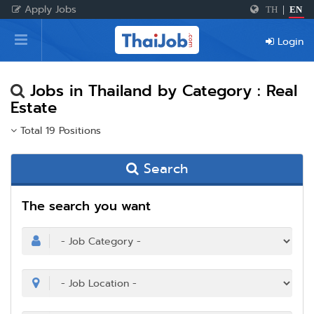
Apply Jobs
TH
|
EN
Home
Login
Login
Register
Jobs in Thailand by Category : Real
Estate
Total 19 Positions
For Employers
Search
The search you want