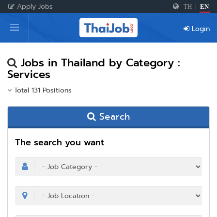
Apply Jobs
TH
|
EN
Home
Login
Login
Register
Jobs in Thailand by Category :
Services
Total 131 Positions
For Employers
Search
The search you want