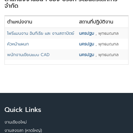
จำกัด
ตำแหน่งงาน
สถานที่ปฏิบัติงาน
โฟร์แมนงาน อินทีเรีย และ งานสถาปัตย์
นครปฐม
, พุทธมณฑล
หัวหน้าแผนก
นครปฐม
, พุทธมณฑล
พนักงานเขียนแบบ CAD
นครปฐม
, พุทธมณฑล
Quick Links
งานเชียงใหม่
งานสงขลา (หาดใหญ่)