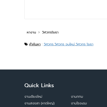
หางาน
วิศวกรโยธา
คำค้นหา
:
วิศวกร
,
วิศวกร จบใหม่
,
วิศวกร โยธา
Quick Links
งานเชียงใหม่
งานกทม
งานสงขลา (หาดใหญ่)
งานโรงแรม