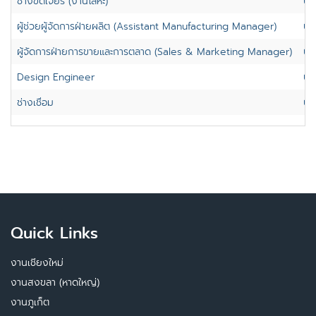
ช่างขัดเจียร (งานโลหะ)
ปท
ผู้ช่วยผู้จัดการฝ่ายผลิต (Assistant Manufacturing Manager)
ปท
ผู้จัดการฝ่ายการขายและการตลาด (Sales & Marketing Manager)
ปท
Design Engineer
ปท
ช่างเชื่อม
ปท
Quick Links
งานเชียงใหม่
งานสงขลา (หาดใหญ่)
งานภูเก็ต