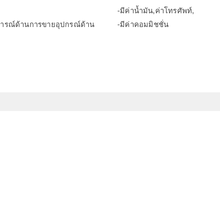
-มีค่าน้ำมัน,ค่าโทรศัพท์,
การณ์ด้านการขายอุปกรณ์ด้าน
-มีค่าคอมมิชชั่น