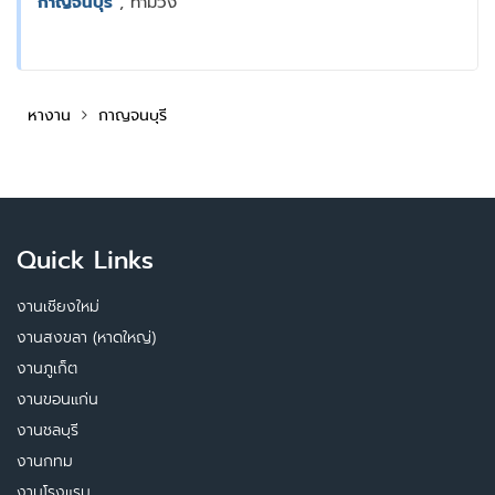
กาญจนบุรี
, ท่าม่วง
หางาน
กาญจนบุรี
Quick Links
งานเชียงใหม่
งานสงขลา (หาดใหญ่)
งานภูเก็ต
งานขอนแก่น
งานชลบุรี
งานกทม
งานโรงแรม