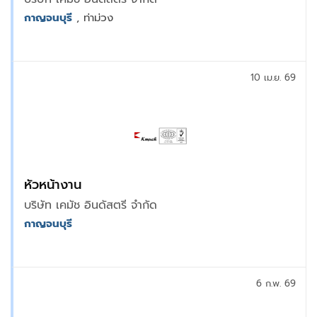
กาญจนบุรี
, ท่าม่วง
10 เม.ย. 69
หัวหน้างาน
บริษัท เคมัช อินดัสตรี จำกัด
กาญจนบุรี
6 ก.พ. 69