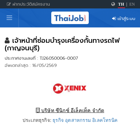
ฝากประวัติสมัครงาน
TH
|
EN
หน้าหลัก
เข้าสู่ระบบ
ผู้สมัครงาน: เข้าสู่ระบบ
ฝากประวัติสมัครงาน
เจ้าหน้าที่ซ่อมบำรุงเครื่องกั้นทางรถไฟ
(กาญจนบุรี)
เกร็ดความรู้
ประกาศงานเลขที่ : TJ26050006-0007
อัพเดทล่าสุด : 16/05/2569
สำหรับผู้ประกอบการ
บริษัท ซีนิกซ์ อีเล็คเท็ค จำกัด
ประเภทธุรกิจ:
ธุรกิจ อุตสาหกรรม อิเลคโทรนิค