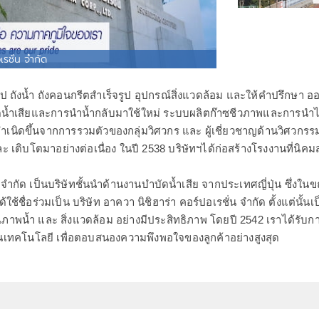
เรชั่น จำกัด
ูป ถังน้ำ ถังคอนกรีตสำเร็จรูป อุปกรณ์สิ่งแวดล้อม และให้คำปรึกษา 
ัดน้ำเสียและการนำน้ำกลับมาใช้ใหม่ ระบบผลิตก๊าซชีวภาพและการนำ
อกำเนิดขึ้นจากการรวมตัวของกลุ่มวิศวกร และ ผู้เชี่ยวชาญด้านวิศวกรรม
 เติบโตมาอย่างต่อเนื่อง ในปี 2538 บริษัทฯได้ก่อสร้างโรงงานที่นิ
า จำกัด เป็นบริษัทชั้นนำด้านงานบำบัดน้ำเสีย จากประเทศญี่ปุ่น ซึ่งในข
้ใช้ชื่อร่วมเป็น บริษัท อาควา นิชิฮาร่า คอร์ปอเรชั่น จำกัด ตั้งแต่นั้น
นาคุณภาพน้ำ และ สิ่งแวดล้อม อย่างมีประสิทธิภาพ โดยปี 2542 เราได้รั
ด้านเทคโนโลยี เพื่อตอบสนองความพึงพอใจของลูกค้าอย่างสูงสุด