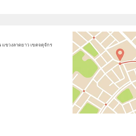
่น แขวงลาดยาว เขตจตุจักร