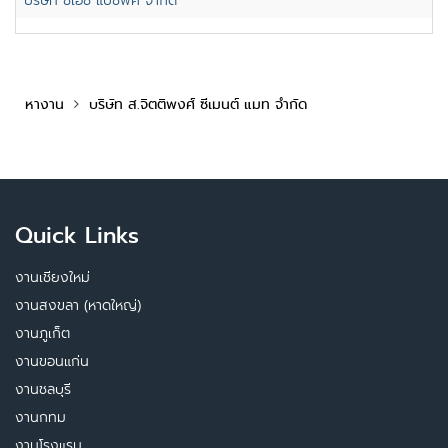
บริษัท ซีเอซี แปซิฟิค จำกัด
หางาน
บริษัท ส.จิตติพงศ์ ซีเมนต์ แมท จำกัด
Quick Links
งานเชียงใหม่
งานสงขลา (หาดใหญ่)
งานภูเก็ต
งานขอนแก่น
งานชลบุรี
งานกทม
งานโรงแรม