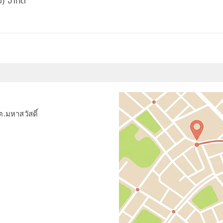
ย) จำกัด
ต.มหาสวัสดิ์