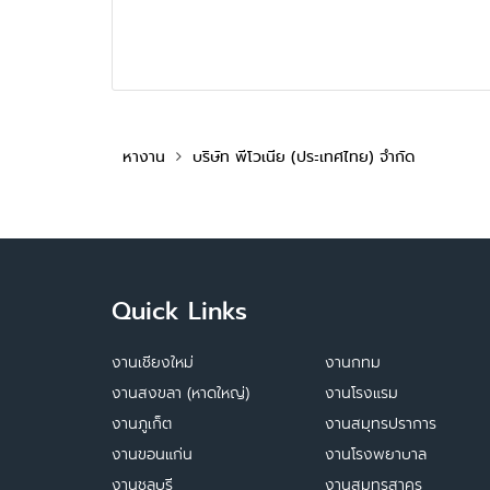
หางาน
บริษัท พีโวเนีย (ประเทศไทย) จำกัด
Quick Links
งานเชียงใหม่
งานกทม
งานสงขลา (หาดใหญ่)
งานโรงแรม
งานภูเก็ต
งานสมุทรปราการ
งานขอนแก่น
งานโรงพยาบาล
งานชลบุรี
งานสมุทรสาคร