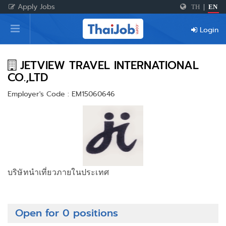
Apply Jobs
TH
|
EN
Home
Login
Login
Register
JETVIEW TRAVEL INTERNATIONAL
CO.,LTD
Employer's Code : EM15060646
For Employers
บริษัทนำเที่ยวภายในประเทศ
Open for 0 positions