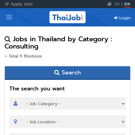
Apply Jobs
TH
|
EN
Home
Login
Login
Register
Jobs in Thailand by Category :
Consulting
Total 9 Positions
For Employers
Search
The search you want