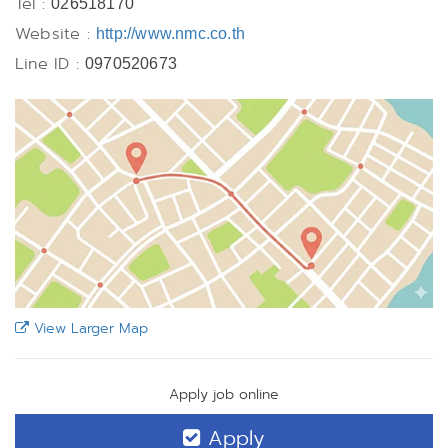
Tel :
026518170
Website :
http://www.nmc.co.th
Line ID :
0970520673
View Larger Map
Apply job online
Apply