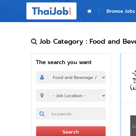
Home
Browse Jobs
Login
Register
Job Category : Food and Beve
The search you want
For Employers
Search