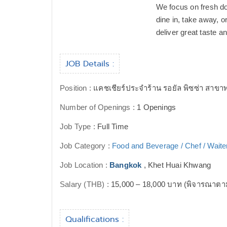
We focus on fresh do
dine in, take away, o
deliver great taste a
JOB Details :
Position :
แคชเชียร์ประจำร้าน รอยัล พิซซ่า สาข
Number of Openings :
1 Openings
Job Type :
Full Time
Job Category :
Food and Beverage / Chef / Waite
Job Location :
Bangkok
, Khet Huai Khwang
Salary (THB) :
15,000 – 18,000 บาท (พิจารณาต
Qualifications :