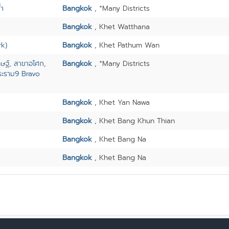
้ำ
Bangkok
, *Many Districts
Bangkok
, Khet Watthana
rk)
Bangkok
, Khet Pathum Wan
ษฐ์, สาขาอโศก,
Bangkok
, *Many Districts
ระราม9 Bravo
Bangkok
, Khet Yan Nawa
Bangkok
, Khet Bang Khun Thian
Bangkok
, Khet Bang Na
Bangkok
, Khet Bang Na