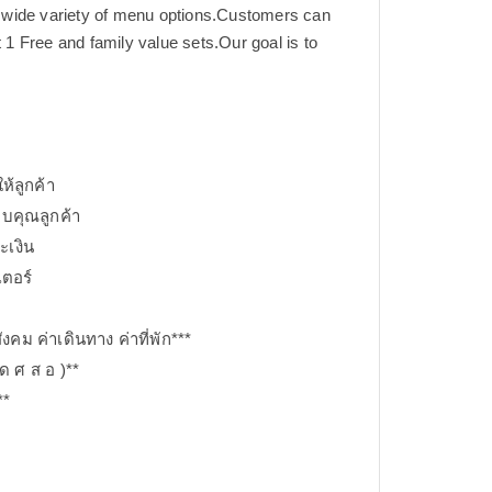
 a wide variety of menu options.Customers can
 1 Free and family value sets.Our goal is to
้ลูกค้า
อบคุณลูกค้า
ะเงิน
เตอร์
คม​ ค่าเดินทาง ค่าที่พัก***
ุด ศ ส อ )**
**