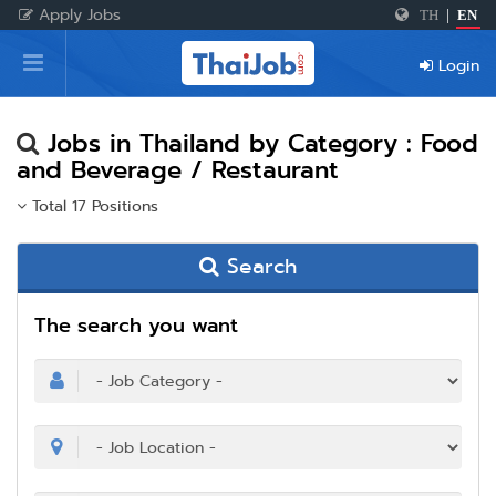
Apply Jobs
TH
|
EN
Home
Login
Login
Register
Jobs in Thailand by Category : Food
and Beverage / Restaurant
Total 17 Positions
For Employers
Search
The search you want