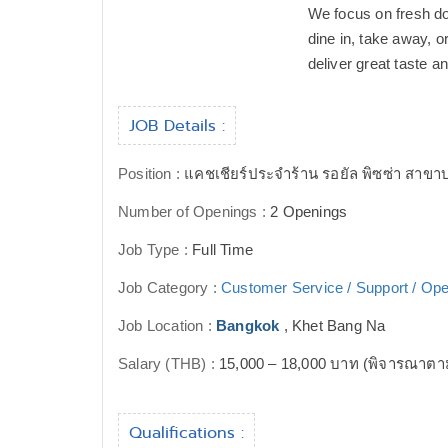
We focus on fresh do
dine in, take away, o
deliver great taste a
JOB Details :
Position :
แคชเชียร์ประจำร้าน รอยัล พิซซ่า สาข
Number of Openings :
2 Openings
Job Type :
Full Time
Job Category :
Customer Service / Support / Ope
Job Location :
Bangkok
, Khet Bang Na
Salary (THB) :
15,000 – 18,000 บาท (พิจารณาต
Qualifications :