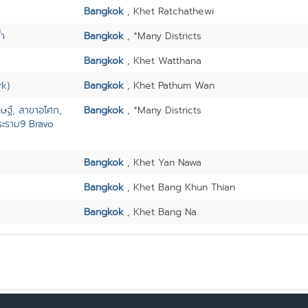
Bangkok
, Khet Ratchathewi
้ำ
Bangkok
, *Many Districts
Bangkok
, Khet Watthana
rk)
Bangkok
, Khet Pathum Wan
ษฐ์, สาขาอโศก,
Bangkok
, *Many Districts
ระราม9 Bravo
Bangkok
, Khet Yan Nawa
Bangkok
, Khet Bang Khun Thian
Bangkok
, Khet Bang Na