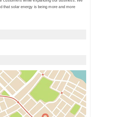
our customers while expanding our business. We
d that solar energy is being more and more