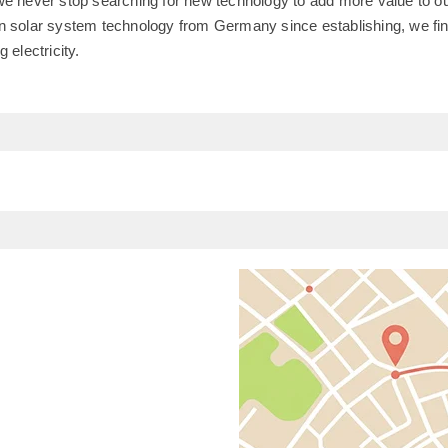
we never stop searching for new technology to add more value to 
n solar system technology from Germany since establishing, we fin
 electricity.