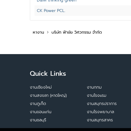
D&M thinking green
CK Power PCL.
หางาน
บริษัท ฟ้าชัย วิศวกรรม จำกัด
Quick Links
งานเชียงใหม่
งานกทม
งานสงขลา (หาดใหญ่)
งานโรงแรม
งานภูเก็ต
งานสมุทรปราการ
งานขอนแก่น
งานโรงพยาบาล
งานชลบุรี
งานสมุทรสาคร