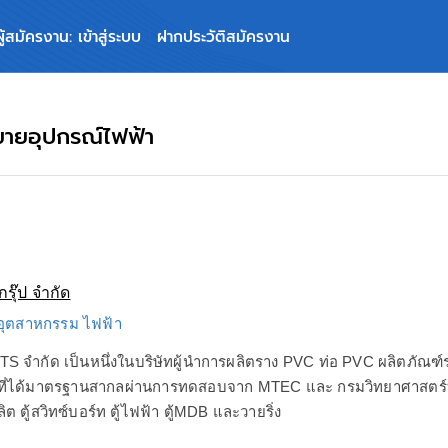
ผู้สมัครงาน: เข้าสู่ระบบ
ฝากประวัติสมัครงาน
ขายอุปกรณ์ไฟฟ้า
กรุ๊ป จำกัด
 อุตสาหกรรม ไฟฟ้า
 จำกัด เป็นหนึ่งในบริษัทผู้นำการผลิตราง PVC ท่อ PVC ผลิตภัณฑ์ร
ฟ ที่ได้มาตรฐานสากลผ่านการทดสอบจาก MTEC และ กรมวิทยาศาสตร์
ิต ตู้สวิทซ์บอร์ท ตู้ไฟฟ้า ตู้MDB และวายริ่ง